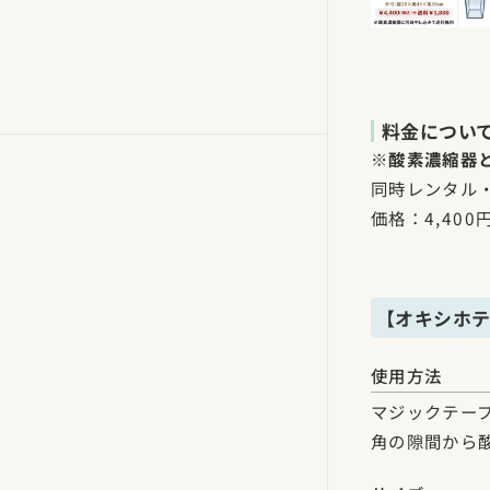
料金につい
※
酸素濃縮器
同時レンタル・
価格：4,400
【オキシホテ
使用方法
マジックテー
角の隙間から