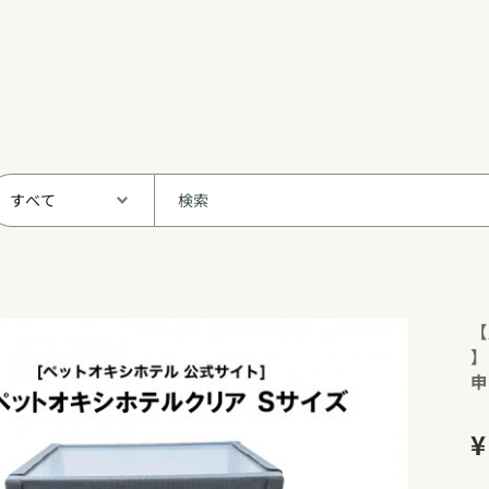
【
】
申
¥