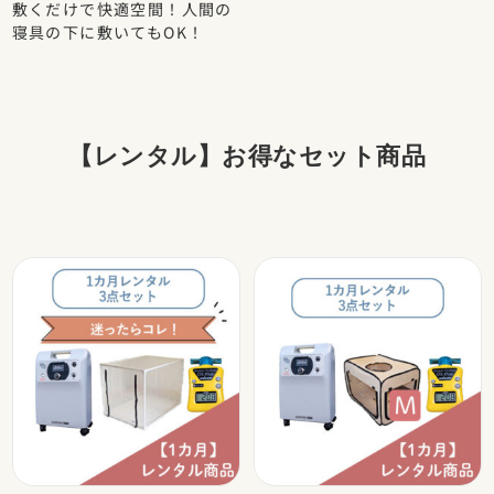
敷くだけで快適空間！人間の
寝具の下に敷いてもOK！
2026年4月25日
【ゴールデンウィーク期間中の営業について】
平素よりご利用いただき、誠にありがとうございます。 当社
【レンタル】お得なセット商品
は、ゴールデンウィーク期間中も通常通り毎日営業いたして
おります。よろしくお願い申し上げます。
2026年4月1日
【2週間レンタルキャンペーン】
2週間レンタルキャンペーン第二弾を開始いたします。
対象機器は「ユニクリアS1（充電式）」です。
バッテリーが付属し、最大1.5時間稼働可能なタイプで外出時
にお使い頂けます！
酸素マスクおよびペットオキシホテル「ドライブ」に繋いで
使用できる器械です。