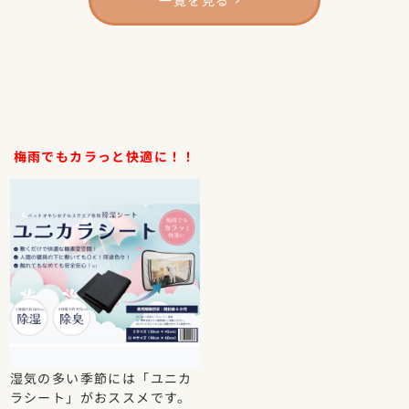
2026年5月30日
【通信障害復旧のお知らせ】
本日早朝より、NTT回線の不具合により電話およびインター
ネットがご利用いただけない通信障害が発生しておりました
が、10時45分現在、復旧し通常どおりご利用いただける状態
となっております。
梅雨でもカラっと快適に！！
お客様には多大なるご不便とご迷惑をおかけいたしましたこ
とを、深くお詫び申し上げます。今後とも変わらぬご愛顧の
ほど、よろしくお願い申し上げます。
2026年5月25日
【2ヶ月目以降レンタルご継続されているお客様へ】
2ヶ月目以降「自動受注報告」のメールがシステム上自動で配
信されますが、ご注文商品が再度届く事はございませんので
、ご安心して継続ご利用ください。この件に関しましてシス
湿気の多い季節には「ユニカ
テムを変更中でございます。お客様にはご不安、ご心配をお
ラシート」がおススメです。
掛けしました事深くお詫び申し上げます。