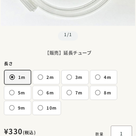
1/1
【販売】延長チューブ
長さ
1m
2m
3m
4m
5m
6m
7m
8m
9m
10m
¥330
(税込)
数量