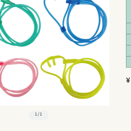
¥
1/1