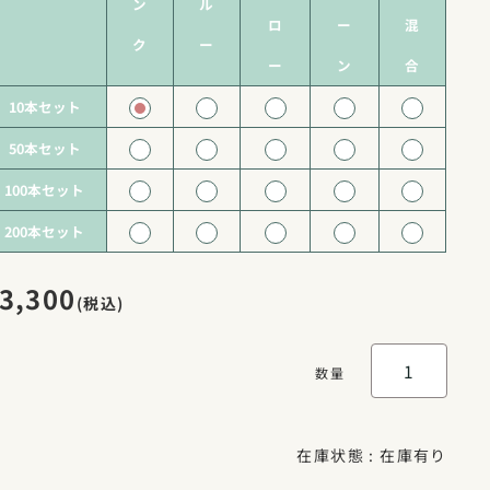
ン
ル
ロ
ー
混
ク
ー
ー
ン
合
10本セット
50本セット
100本セット
200本セット
3,300
(税込)
数量
在庫状態 :
在庫有り