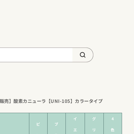
販売】酸素カニューラ【UNI-105】カラータイプ
イ
グ
4
ピ
ブ
エ
リ
色