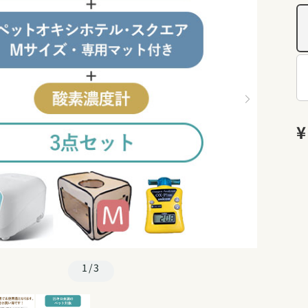
¥
1/3