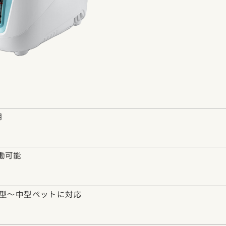
用
働可能
小型〜中型ペットに対応