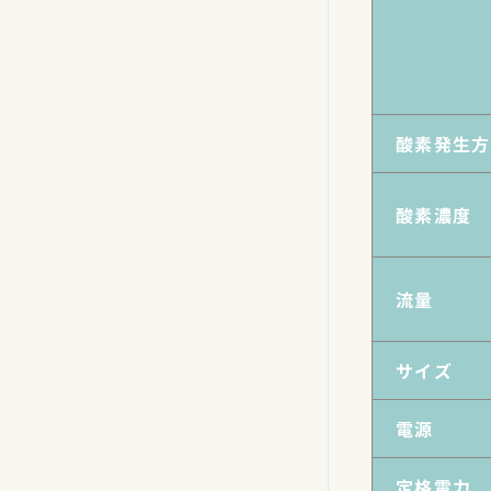
酸素発生方
酸素濃度
流量
サイズ
電源
定格電力