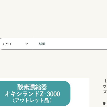
【
ウ
ズ
地