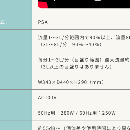
式
PSA
流量1～3L/分範囲内で90％以上、流量8
（3L～8L/分 90％～40％）
毎分1～3L/分（目盛り範囲）最大流量約
（3L以上の目盛りはありません）
W340×D440×H290（mm）
AC100V
50Hz用：280W / 60Hz用：250W
約55dB～（個体差や使用時間により異