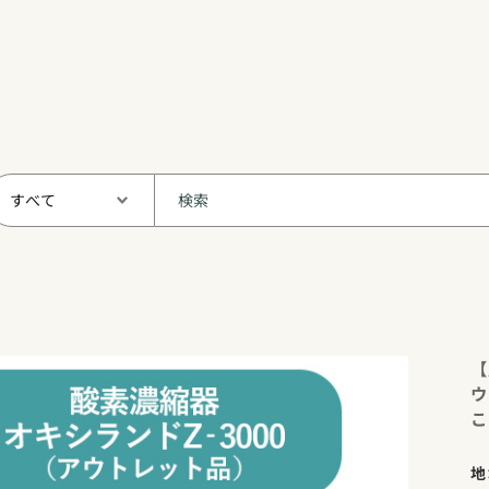
【
ウ
こ
地