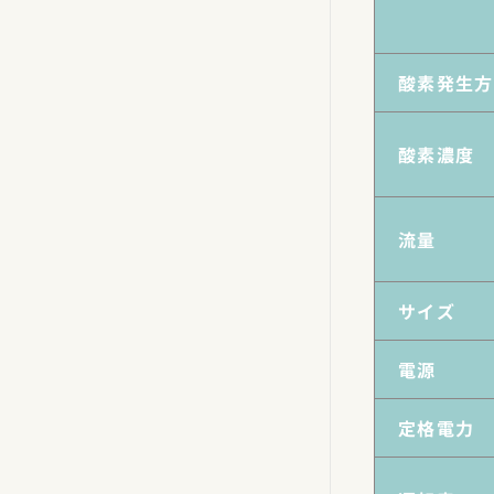
酸素発生方
酸素濃度
流量
サイズ
電源
定格電力