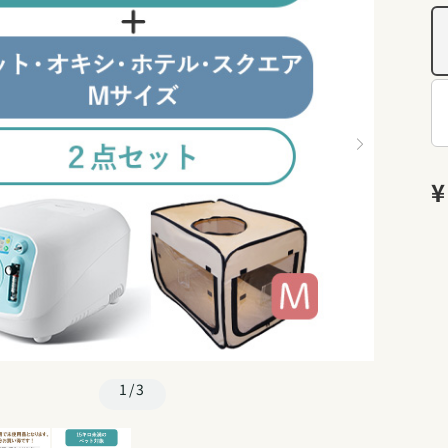
¥
1/3