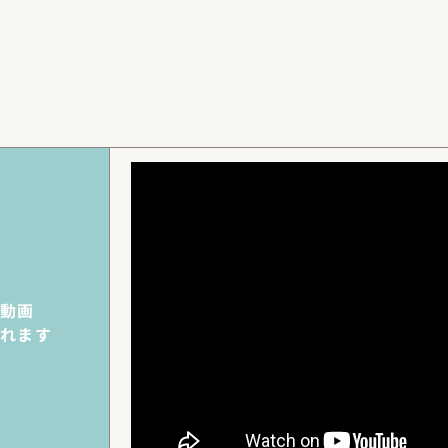
動画
れます