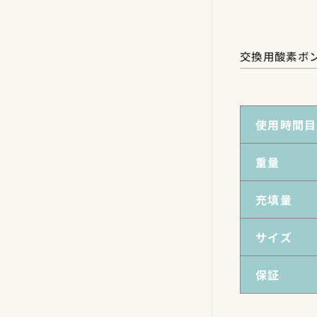
交換用酸素ボ
使用時間目
重量
充填量
サイズ
保証