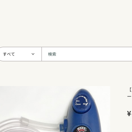
【
ー
¥