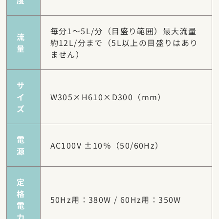
度
毎分1～5L/分（目盛り範囲）最大流量
流
約12L/分まで（5L以上の目盛りはあり
量
ません）
サ
イ
W305×H610×D300（mm）
ズ
電
AC100V ±10％（50/60Hz）
源
定
格
50Hz用：380W / 60Hz用：350W
電
力