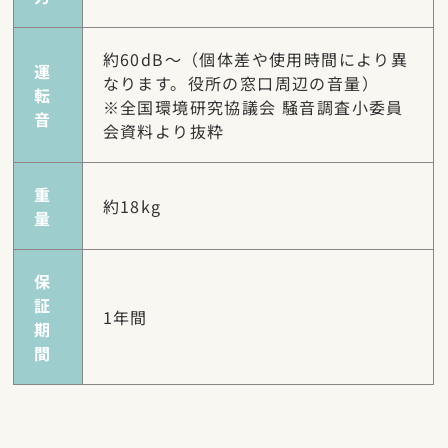
約60dB～（個体差や使用時間により異
運
なります。役所の窓口周辺の音量）
転
※全国環境研究協議会 騒音調査小委員
音
会資料より抜粋
重
約18kg
量
保
証
1年間
期
間