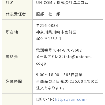
社名
UNICOM / 株式会社ユニコム
ご利用ガイド
代表責任者
服部 壮一郎
ユニコムについて
〒216-0034
所在地
神奈川県川崎市宮前区
会社情報
梶ケ谷1535-1
アクセス
電話番号：044-870-9602
ブログ
連絡先
メールアドレス：
info@unicom-
co.jp
酸素について
9:00〜18:00 365日営業
営業時間
※商品の当日発送は15:00までのご
注文となります。
【新サイト】
https://unicom-