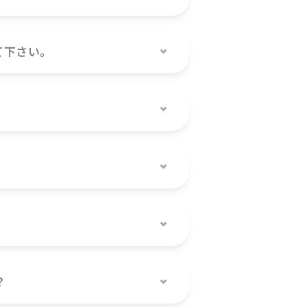
下さい。
？
？