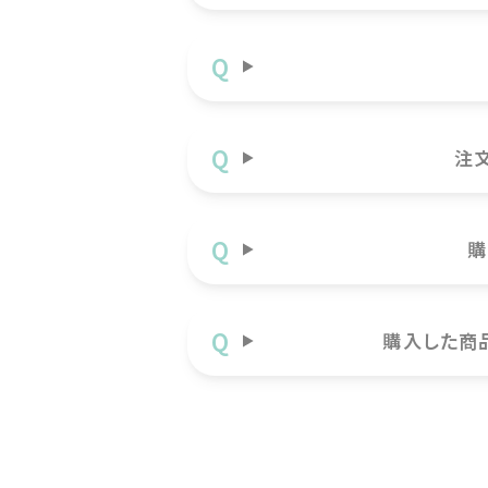
注
購
購入した商