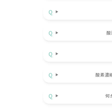
酸
酸素濃
何