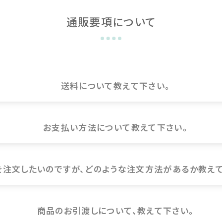
酸素室の選び方
通販要項について
酸素室の使い方
修理・メンテナンス
レンタルの流れ
送料について教えて下さい。
よくある質問
ご利用ガイド
お支払い方法について教えて下さい。
ユニコムについて
会社情報
を注文したいのですが、どのような注文方法があるか教えて
アクセス
ブログ
商品のお引渡しについて、教えて下さい。