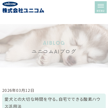
ホーム
レンタル＆販売
aiblog
ユニコムAIブログ
酸素室について
酸素室の選び方
酸素室の使い方
修理・メンテナンス
2026年03月12日
レンタルの流れ
愛犬との大切な時間を守る。自宅でできる酸素ハウ
ス活用法
よくある質問