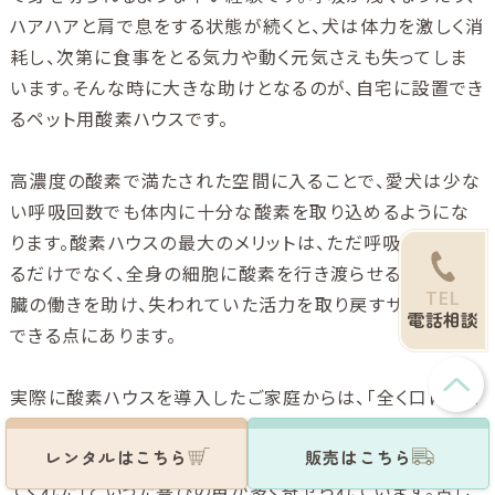
ハアハアと肩で息をする状態が続くと、犬は体力を激しく消
耗し、次第に食事をとる気力や動く元気さえも失ってしま
います。そんな時に大きな助けとなるのが、自宅に設置でき
るペット用酸素ハウスです。
高濃度の酸素で満たされた空間に入ることで、愛犬は少な
い呼吸回数でも体内に十分な酸素を取り込めるようにな
ります。酸素ハウスの最大のメリットは、ただ呼吸を楽にす
るだけでなく、全身の細胞に酸素を行き渡らせることで内
TEL
臓の働きを助け、失われていた活力を取り戻すサポートが
電話相談
できる点にあります。
実際に酸素ハウスを導入したご家庭からは、「全く口にしよ
うとしなかったご飯を自分から食べるようになった」「ぐった
レンタルはこちら
販売はこちら
りして寝たきりだったのに、自力で立ち上がって尻尾を振っ
てくれた」といった喜びの声が多く寄せられています。苦し