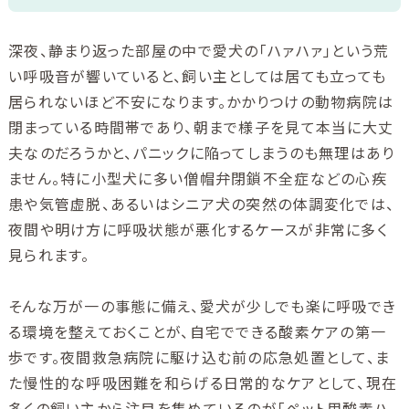
深夜、静まり返った部屋の中で愛犬の「ハァハァ」という荒
い呼吸音が響いていると、飼い主としては居ても立っても
居られないほど不安になります。かかりつけの動物病院は
閉まっている時間帯であり、朝まで様子を見て本当に大丈
夫なのだろうかと、パニックに陥ってしまうのも無理はあり
ません。特に小型犬に多い僧帽弁閉鎖不全症などの心疾
患や気管虚脱、あるいはシニア犬の突然の体調変化では、
夜間や明け方に呼吸状態が悪化するケースが非常に多く
見られます。
そんな万が一の事態に備え、愛犬が少しでも楽に呼吸でき
る環境を整えておくことが、自宅でできる酸素ケアの第一
歩です。夜間救急病院に駆け込む前の応急処置として、ま
た慢性的な呼吸困難を和らげる日常的なケアとして、現在
多くの飼い主から注目を集めているのが「ペット用酸素ハ