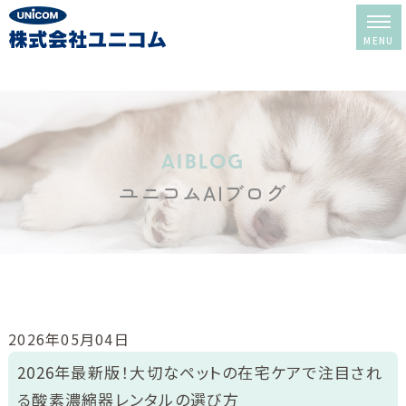
ホーム
レンタル＆販売
aiblog
ユニコムAIブログ
酸素室について
酸素室の選び方
酸素室の使い方
修理・メンテナンス
2026年05月04日
レンタルの流れ
2026年最新版！大切なペットの在宅ケアで注目され
る酸素濃縮器レンタルの選び方
よくある質問