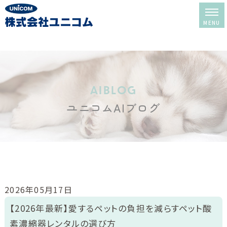
ホーム
レンタル＆販売
aiblog
ユニコムAIブログ
酸素室について
酸素室の選び方
酸素室の使い方
修理・メンテナンス
2026年05月17日
レンタルの流れ
【2026年最新】愛するペットの負担を減らすペット酸
素濃縮器レンタルの選び方
よくある質問