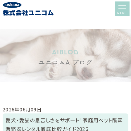
ホーム
レンタル＆販売
aiblog
ユニコムAIブログ
酸素室について
酸素室の選び方
酸素室の使い方
修理・メンテナンス
2026年06月09日
レンタルの流れ
愛犬・愛猫の息苦しさをサポート！家庭用ペット酸素
濃縮器レンタル徹底比較ガイド2026
よくある質問