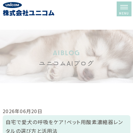
ホーム
レンタル＆販売
aiblog
ユニコムAIブログ
酸素室について
酸素室の選び方
酸素室の使い方
修理・メンテナンス
2026年06月20日
レンタルの流れ
自宅で愛犬の呼吸をケア！ペット用酸素濃縮器レン
タルの選び方と活用法
よくある質問