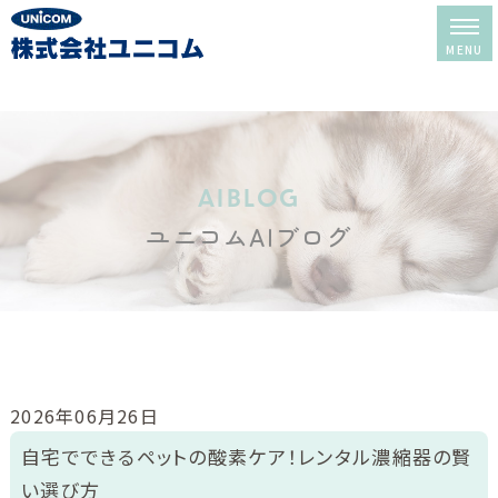
ホーム
レンタル＆販売
aiblog
ユニコムAIブログ
酸素室について
酸素室の選び方
酸素室の使い方
修理・メンテナンス
2026年06月26日
レンタルの流れ
自宅でできるペットの酸素ケア！レンタル濃縮器の賢
い選び方
よくある質問