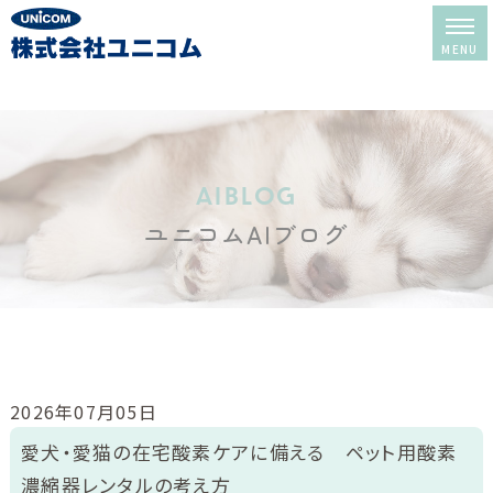
ホーム
レンタル＆販売
aiblog
ユニコムAIブログ
酸素室について
酸素室の選び方
酸素室の使い方
修理・メンテナンス
2026年07月05日
レンタルの流れ
愛犬・愛猫の在宅酸素ケアに備える ペット用酸素
濃縮器レンタルの考え方
よくある質問