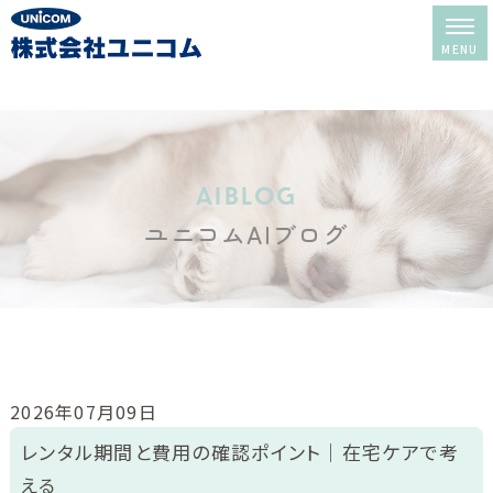
ホーム
レンタル＆販売
aiblog
ユニコムAIブログ
酸素室について
酸素室の選び方
酸素室の使い方
修理・メンテナンス
2026年07月09日
レンタルの流れ
レンタル期間と費用の確認ポイント｜在宅ケアで考
える
よくある質問